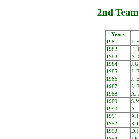
2nd Team
Years
1981
J. 
1982
E. 
1983
A. 
1984
J.
1985
J. 
1986
J. 
1987
J. 
1988
A. 
1989
S.W
1990
A. 
1991
A.B
1992
R.J
1993
D.J
1994
J.F